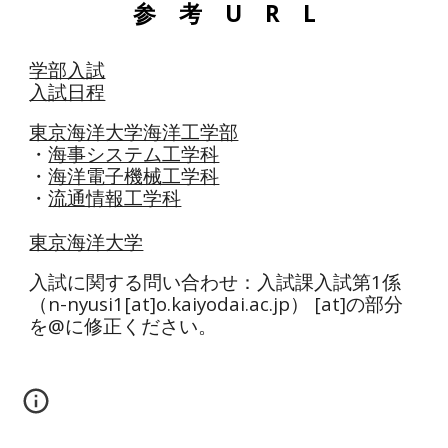
参 考 U R L
学部入試
入試日程
東京海洋大学海洋工学部
・
海事システム工学科
・
海洋電子機械工学科
・
流通情報工学科
東京海洋大学
入試に関する問い合わせ：入試課入試第1係
（n-nyusi1[at]o.kaiyodai.ac.jp） [at]の部分
を@に修正ください。